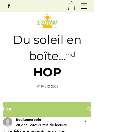
Du soleil en
boîte...
md
HOP
(418) 812-2805
Post
bouliannerobin
28 déc. 2021
1 min de lecture