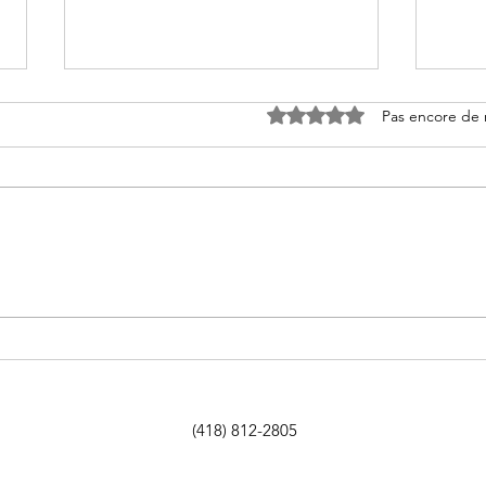
Noté 0 étoile sur 5.
Pas encore de 
Utilisation d’un
Prod
tensiomètre de lame de
du b
moulin à scie
(418) 812-2805