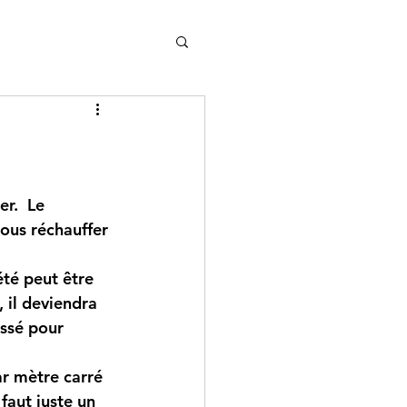
r.  Le 
ous réchauffer 
été peut être 
, il deviendra 
ssé pour 
ar mètre carré 
faut juste un 